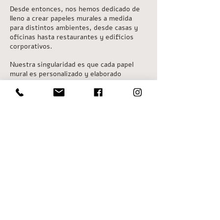
Desde entonces, nos hemos dedicado de
lleno a crear papeles murales a medida
para distintos ambientes, desde casas y
oficinas hasta restaurantes y edificios
corporativos.
Nuestra singularidad es que cada papel
mural es personalizado y elaborado
específicamente para satisfacer las
necesidades y gustos de nuestros
clientes. Creemos firmemente en la
importancia de los espacios en nuestras
vidas y cómo pueden influir en nuestro
estado de ánimo y bienestar.
Cada trabajo es un viaje creativo,
colaborando estrechamente con nuestros
clientes para entender sus visiones y
convertirlas en realidad.
BAROC / contacto.baroc@gmail.com /